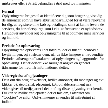
misbruges eller i øvrigt behandles i strid med lovgivningen.
Formål
Oplysningerne bruges til at identificere dig som bruger og vise dig
de annoncer, som vil have størst sandsynlighed for at være relevante
for dig, at registrere dine køb og betalinger, samt at kunne levere de
services, du har efterspurgt, som f.eks. at fremsende et nyhedsbrev.
Herudover anvender jeg oplysningerne til at optimere mine services
og indhold.
Periode for opbevaring
Oplysningerne opbevares i det tidsrum, der er tilladt i henhold til
lovgivningen, og vi sletter dem, når de ikke længere er nødvendige.
Perioden afhænger af karakteren af oplysningen og baggrunden for
opbevaring. Det er derfor ikke muligt at angive en generel
tidsramme for, hvornår informationer slettes.
Videregivelse af oplysninger
Data om din brug af websitet, hvilke annoncer, du modtager og evt.
klikker på, geografisk placering, køn og alderssegment m.v.
videregives til tredjeparter i det omfang disse oplysninger er kendt.
Du kan se hvilke tredjeparter, der er tale om, i afsnittet om
”Cookies” ovenfor. Oplysningerne anvendes til målretning af
indhold.