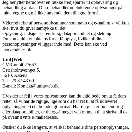
Jeg benytter herudover en række tredjeparter til opbevaring og
behandling af data. Disse behandler udelukkende oplysninger på
mine vegne og må ikke anvende dem til egne formål.
Videregivelse af personoplysninger som navn og e-mail m.v. vil kun
ske, hvis du giver samtykke til det.
Oplysning, indsigelse, ændring, dataportabilitet og sletning
Du kan altid kontakte os for at få oplyst, hvilke af dine
personoplysninger vi ligger inde med. Dette kan ske ved
henvendelse til:
UniQWeb
CVR-nr. 40276572
Græsholmvænget 5,
5610, Assens
Tlf.: 29 87 43 60
E-mail: Kontakt@uniqweb.dk
Hvis der er fejl i vores oplysninger, kan du altid bede om at få dem
rettet, så vi har de rigtige, lige som du har ret til at få udleveret
oplysningerne i et almindeligt format. Har du ønsker om ændring
eller dataportabilitet, er du også meget velkommen til at skrive til os
på ovennævnte e-mailadresse.
Ønsker du ikke længere, at vi skal behandle dine personoplysninger,