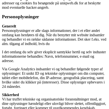
adresser og cookies fra besøgende på uniqweb.dk for at beskytte
mod eventuelle hacker-angreb.
Personoplysninger
Generelt
Personoplysninger er alle slags informationer, der i et eller andet
omfang kan henføres til dig. Når du benytter mit website indsamler
og behandler vi en række sådanne informationer. Det sker f.eks. ved
alm. tilgang af indhold, hvis du
I det omfang du selv giver eksplicit samtykke hertil og selv indtaster
informationerne behandles: Navn, telefonnummer, e-mail og
adresse.
Via Google Analytics indsamler vi og behandler følgende typer af
oplysninger: Et unikt ID og tekniske oplysninger om din computer,
tablet eller mobiltelefon, din IP-adresse, geografisk placering, samt
hvilke sider du klikker på (interesser). Disse oplysniger opbevares i
24 måneder.
Sikkerhed
Vi har truffet tekniske og organisatoriske foranstaltninger mod, at
dine oplysninger hændeligt eller ulovligt bliver slettet, offentliggjort,
fortabt, forringet eller kommer til uvedkommendes kendskab,